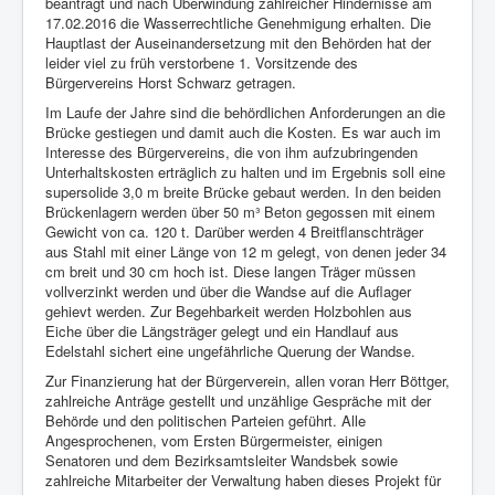
beantragt und nach Überwindung zahlreicher Hindernisse am
17.02.2016 die Wasserrechtliche Genehmigung erhalten. Die
Hauptlast der Auseinandersetzung mit den Behörden hat der
leider viel zu früh verstorbene 1. Vorsitzende des
Bürgervereins Horst Schwarz getragen.
Im Laufe der Jahre sind die behördlichen Anforderungen an die
Brücke gestiegen und damit auch die Kosten. Es war auch im
Interesse des Bürgervereins, die von ihm aufzubringenden
Unterhaltskosten erträglich zu halten und im Ergebnis soll eine
supersolide 3,0 m breite Brücke gebaut werden. In den beiden
Brückenlagern werden über 50 m³ Beton gegossen mit einem
Gewicht von ca. 120 t. Darüber werden 4 Breitflanschträger
aus Stahl mit einer Länge von 12 m gelegt, von denen jeder 34
cm breit und 30 cm hoch ist. Diese langen Träger müssen
vollverzinkt werden und über die Wandse auf die Auflager
gehievt werden. Zur Begehbarkeit werden Holzbohlen aus
Eiche über die Längsträger gelegt und ein Handlauf aus
Edelstahl sichert eine ungefährliche Querung der Wandse.
Zur Finanzierung hat der Bürgerverein, allen voran Herr Böttger,
zahlreiche Anträge gestellt und unzählige Gespräche mit der
Behörde und den politischen Parteien geführt. Alle
Angesprochenen, vom Ersten Bürgermeister, einigen
Senatoren und dem Bezirksamtsleiter Wandsbek sowie
zahlreiche Mitarbeiter der Verwaltung haben dieses Projekt für