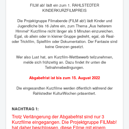
FILM ab! lädt ein zum 1. RAHLSTEDTER
KINDERKURZFILMPREIS
Die Projektgruppe Filmabende (FILM ab!) lädt Kinder und
Jugendliche bis 16 Jahre ein, zum Thema „Aus heiterem
Himmel“ Kurzfilme nicht länger als 5 Minuten einzureichen.
Egal, ob allein oder in kleiner Gruppe gedreht, egal, ob Real-
oder Trickfilm, Spielfilm oder Dokumentation. Der Fantasie sind
keine Grenzen gesetzt.
Wer also Lust hat, am Kurzfilm-Wettbewerb teilzunehmen,
melde sich frühzeitig an. Dazu findet ihr unten die
Teilnahmebedingungen.
Abgabefrist ist bis zum 15. August 2022
Die eingesandten Kurzfilme werden öffentlich während der
Rahlstedter KulturWochen präsentiert.
NACHTRAG 1:
Trotz Verlängerung der Abgabefrist sind nur 3
Kurzfilme eingegangen. Die Projektgruppe FILMab!
hat daher beschlossen, diese Filme mit einem