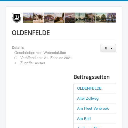
OLDENFELDE
Details
Geschrieben von
Webredaktion
Veröffentlicht: 21. Februar 2021
Zugriffe: 46340
Beitragsseiten
OLDENFELDE
Alter Zollweg
Am Fleet Venbrook
Am Knill